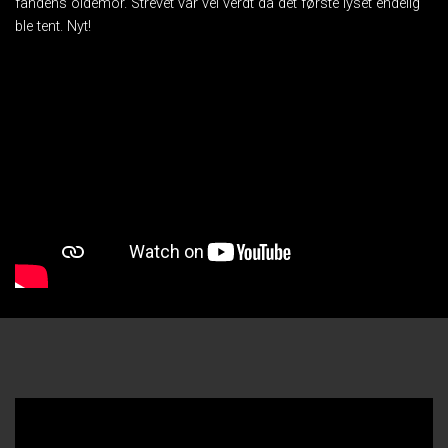
fandens oldemor. Strevet var vel verdt da det første lyset endelig
ble tent. Nyt!