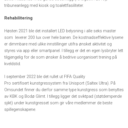
tribuneanlegg med kiosk og toalettfasiliteter.
Rehabilitering
Høsten 2021 ble det installert LED belysning i alle seks master
som leverer 200 lux over hele banen. De kostnadseffektive lysene
er dimmbare med ulike innstillinger utifra ønsket aktivitet og
styres via app eller smartpanel. I tillegg er det en egen lysbryter lett
tilgjengelig for de som ønsker å bedrive uorganisert trening på
kveldstid.
I september 2022 ble det rullet ut FIFA Quality
Pro
sertifisert
kunstgressystem fra Unisport (Saltex Ultra). På
Omsundet finner du derfor samme type kunstgress som benyttes
av KBK og Bodø Glimt. I tillegg ligger det sviktpad (støtdempende
sjikt) under kunstgresset som gir våre medlemmer de beste
spillegenskapene.